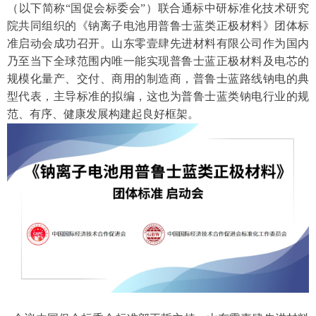
（以下简称“国促会标委会”）联合通标中研标准化技术研究
院共同组织的《钠离子电池用普鲁士蓝类正极材料》团体标
准启动会成功召开。山东零壹肆先进材料有限公司作为国内
乃至当下全球范围内唯一能实现普鲁士蓝正极材料及电芯的
规模化量产、交付、商用的制造商，普鲁士蓝路线钠电的典
型代表，主导标准的拟编，这也为普鲁士蓝类钠电行业的规
范、有序、健康发展构建起良好框架。