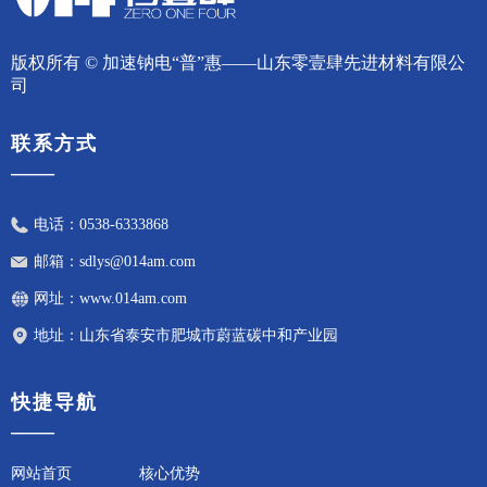
版权所有 ©
加速钠电“普”惠——山东零壹肆先进材料有限公
司
联系方式
——
电话：
0538-6333868
邮箱：
sdlys@014am.com
网址：
www.014am.com
地址：
山东省泰安市肥城市蔚蓝碳中和产业园
快捷导航
——
网站首页
核心优势