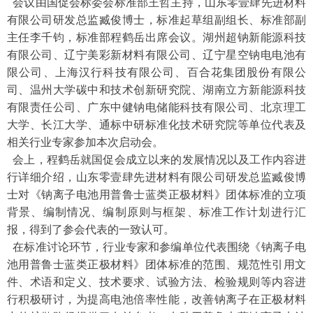
会议由国促会标委会标准部王哲主持，山东零壹肆先进材料
有限公司研发总监臧俊博士，标准起草组副组长、标准部副
主任李千钧，标准部程鹤岳出席会议。湖州超钠新能源科技
有限公司、辽宁美彩新材料有限公司、辽宁星空钠电电池有
限公司、上海汉行科技有限公司、百合花集团股份有限公
司、温州大学碳中和技术创新研究院、湖南立方新能源科技
有限责任公司、广东中健钠电储能科技有限公司、北京理工
大学、长江大学、通标中研标准化技术研究院等单位代表及
相关行业专家参加本次启动会。
会上，程鹤岳就国促会成立以来的发展情况以及工作内容进
行详细介绍，山东零壹肆先进材料有限公司研发总监臧俊博
士对《钠离子电池用普鲁士蓝类正极材料》团体标准的立项
背景、编制情况、编制原则与框架、标准工作计划进行汇
报，得到了参会代表的一致认可。
在标准讨论环节，行业专家和参编单位代表围绕《钠离子电
池用普鲁士蓝类正极材料》团体标准的范围、规范性引用文
件、术语和定义、技术要求、试验方法、检验规则等内容进
行积极研讨，为提高电池倍率性能，改善钠离子在正极材料